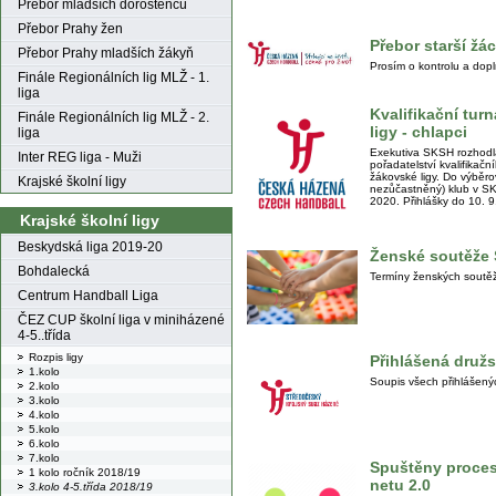
Přebor mladších dorostenců
Přebor Prahy žen
Přebor starší žác
Přebor Prahy mladších žákyň
Prosím o kontrolu a dopl
Finále Regionálních lig MLŽ - 1.
liga
Kvalifikační tur
Finále Regionálních lig MLŽ - 2.
ligy - chlapci
liga
Exekutiva SKSH rozhodl
Inter REG liga - Muži
pořadatelství kvalifikač
žákovské ligy. Do výběrov
Krajské školní ligy
nezůčastněný) klub v SK
2020. Přihlášky do 10. 9
Krajské školní ligy
Beskydská liga 2019-20
Ženské soutěže
Bohdalecká
Termíny ženských soutě
Centrum Handball Liga
ČEZ CUP školní liga v miniházené
4-5..třída
Rozpis ligy
Přihlášená druž
1.kolo
Soupis všech přihlášen
2.kolo
3.kolo
4.kolo
5.kolo
6.kolo
7.kolo
Spuštěny procesy
1 kolo ročník 2018/19
netu 2.0
3.kolo 4-5.třída 2018/19