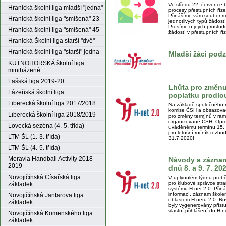
Ve středu 22. července 
Hranická školní liga mladší "jedna"
procesy přestupních říze
Přinášíme vám soubor ma
Hranická školní liga "smíšená" 23
jednotlivých typů žádost
Prosíme o jejich prostu
Hranická školní liga "smíšená" 45
žádostí v přestupních ří
Hranická Školní liga starší "dvě"
Hranická školní liga "starší" jedna
Mladší žáci pod
KUTNOHORSKÁ školní liga
miniházené
Lašská liga 2019-20
Lhůta pro změnu
Lázeňská školní liga
poplatku prodlou
Liberecká školní liga 2017/2018
Na základě společného 
komise ČSH a obsazovac
Liberecká školní liga 2018/2019
pro změny termínů v rám
organizované ČSH. Opro
Lovecká sezóna (4.-5. třída)
uváděnému termínu 15. 
pro letošní ročník rozho
LTM ŠL (1.-3. třída)
31.7.2020!
LTM ŠL (4.-5. třída)
Moravia Handball Activity 2018 -
Návody a záznam 
2019
dnů 8. a 9. 7. 2
Novojičínská Císařská liga
V uplynulém týdnu proběh
pro klubové správce stra
základek
systému H-net 2.0. Přin
informací, záznam škole
Novojičínská Jantarova liga
oblastem H-netu 2.0. Ro
základek
byly vygenerovány příst
vlastní přihlášení do H-n
Novojičínská Komenského liga
základek