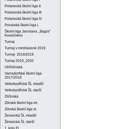
Polanecká školní liga II
Polanecká školní liga III
Polanecká školní liga IV
Porubská školní liga I.
Školní liga Jaroslava ,,Bagra"
Konečného
Turnaj
Turnaj v miniházené 2019
Turnaj- 2018/2019
Turnaj 2019_2020
Uhříněvská
Varnsdorfské školní liga
2017/2018
Velkobystřická ŠL mladší
Velkobystřická ŠL starší
Zličínská
Zlínská školní liga ml.
Zlínská školní liga st.
Žeravická ŠL mladší
Žeravická ŠL starší
1. kolo FL