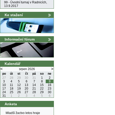
99 - Úvodní turnaj v Radnicích,
13.9.2017
Ke stažení
Informační fórum
Kalendář
<
>
srpen 2026
po
út
st
čt
pá
so
ne
27
28
29
30
31
1
2
3
4
5
6
7
8
9
10
11
12
13
14
15
16
17
18
19
20
21
22
23
24
25
26
27
28
29
30
31
1
2
3
4
5
6
Anketa
Mladší žactvo letos hraje