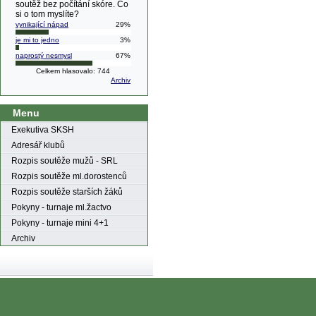
soutěž bez počítání skóre. Co
si o tom myslíte?
vynikající nápad
29%
je mi to jedno
3%
naprostý nesmysl
67%
Celkem hlasovalo: 744
Archiv
Menu
Exekutiva SKSH
Adresář klubů
Rozpis soutěže mužů - SRL
Rozpis soutěže ml.dorostenců
Rozpis soutěže starších žáků
Pokyny - turnaje ml.žactvo
Pokyny - turnaje mini 4+1
Archiv