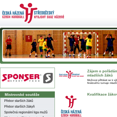
Zájem o pořádání
mladších žáků
Možnost přihlásit se k v
finálového turnaje mladš
Kvalifikace žáko
Mistrovské soutěže
Přebor starších žáků
Přebor starších žákyň
Společná regionální liga mužů