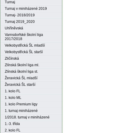
Turnaj
Turnaj v miniházené 2019
Turnaj- 2018/2019
Turnaj 2019_2020
Uhříněvská
Varnsdorfské školní liga
2017/2018
Velkobystřická ŠL mladší
Velkobystřická ŠL starší
Zličínská
Zlínská školní liga ml.
Zlínská školní liga st.
Žeravická ŠL mladší
Žeravická ŠL starší
1. kolo FL
1. kolo ML
1. kolo Premium ligy
1. turnaj miniházené
1/2018. turnaj v miniházené
1.-3. třída
2. kolo FL