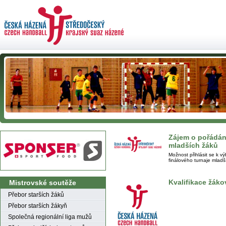
Zájem o pořádání
mladších žáků
Možnost přihlásit se k v
finálového turnaje mladš
Kvalifikace žáko
Mistrovské soutěže
Přebor starších žáků
Přebor starších žákyň
Společná regionální liga mužů