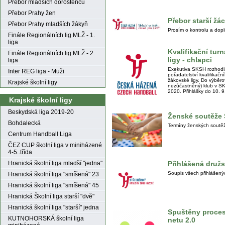
Přebor mladších dorostenců
Přebor Prahy žen
Přebor starší žác
Přebor Prahy mladších žákyň
Prosím o kontrolu a dopl
Finále Regionálních lig MLŽ - 1.
liga
Kvalifikační tur
Finále Regionálních lig MLŽ - 2.
ligy - chlapci
liga
Exekutiva SKSH rozhodl
Inter REG liga - Muži
pořadatelství kvalifikač
žákovské ligy. Do výběrov
Krajské školní ligy
nezůčastněný) klub v SK
2020. Přihlášky do 10. 9
Krajské školní ligy
Beskydská liga 2019-20
Ženské soutěže
Bohdalecká
Termíny ženských soutě
Centrum Handball Liga
ČEZ CUP školní liga v miniházené
4-5..třída
Přihlášená druž
Hranická školní liga mladší "jedna"
Soupis všech přihlášen
Hranická školní liga "smíšená" 23
Hranická školní liga "smíšená" 45
Hranická Školní liga starší "dvě"
Hranická školní liga "starší" jedna
Spuštěny procesy
KUTNOHORSKÁ školní liga
netu 2.0