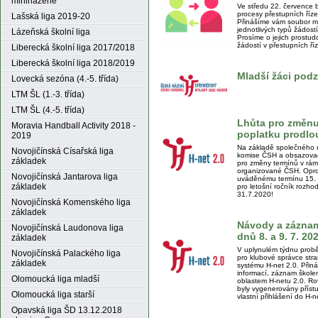
miniházené
Ve středu 22. července 
procesy přestupních říze
Lašská liga 2019-20
Přinášíme vám soubor ma
jednotlivých typů žádost
Lázeňská školní liga
Prosíme o jejich prostu
žádostí v přestupních ří
Liberecká školní liga 2017/2018
Liberecká školní liga 2018/2019
Mladší žáci pod
Lovecká sezóna (4.-5. třída)
LTM ŠL (1.-3. třída)
LTM ŠL (4.-5. třída)
Lhůta pro změnu
Moravia Handball Activity 2018 -
poplatku prodlou
2019
Na základě společného 
Novojičínská Císařská liga
komise ČSH a obsazovac
základek
pro změny termínů v rám
organizované ČSH. Opro
Novojičínská Jantarova liga
uváděnému termínu 15. 
základek
pro letošní ročník rozho
31.7.2020!
Novojičínská Komenského liga
základek
Návody a záznam 
Novojičínská Laudonova liga
dnů 8. a 9. 7. 2
základek
V uplynulém týdnu proběh
Novojičínská Palackého liga
pro klubové správce stra
základek
systému H-net 2.0. Přin
informací, záznam škole
Olomoucká liga mladší
oblastem H-netu 2.0. Ro
byly vygenerovány příst
Olomoucká liga starší
vlastní přihlášení do H-n
Opavská liga ŠD 13.12.2018