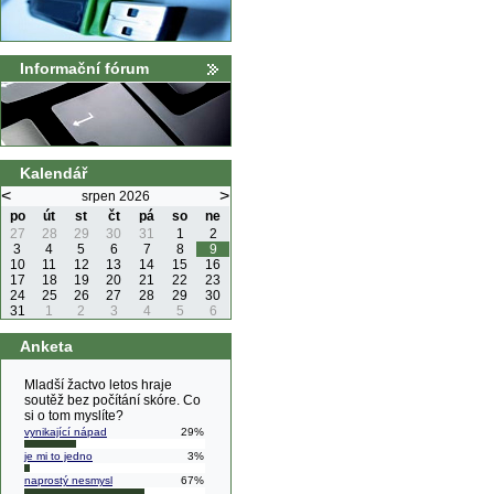
Informační fórum
Kalendář
<
>
srpen 2026
po
út
st
čt
pá
so
ne
27
28
29
30
31
1
2
3
4
5
6
7
8
9
10
11
12
13
14
15
16
17
18
19
20
21
22
23
24
25
26
27
28
29
30
31
1
2
3
4
5
6
Anketa
Mladší žactvo letos hraje
soutěž bez počítání skóre. Co
si o tom myslíte?
vynikající nápad
29%
je mi to jedno
3%
naprostý nesmysl
67%