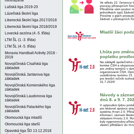
miniházené
Ve středu 22. července 
procesy přestupních říze
Lašská liga 2019-20
Přinášíme vám soubor ma
jednotlivých typů žádost
Lázeňská školní liga
Prosíme o jejich prostu
žádostí v přestupních ří
Liberecká školní liga 2017/2018
Liberecká školní liga 2018/2019
Mladší žáci pod
Lovecká sezóna (4.-5. třída)
LTM ŠL (1.-3. třída)
LTM ŠL (4.-5. třída)
Lhůta pro změnu
Moravia Handball Activity 2018 -
poplatku prodlou
2019
Na základě společného 
Novojičínská Císařská liga
komise ČSH a obsazovac
základek
pro změny termínů v rám
organizované ČSH. Opro
Novojičínská Jantarova liga
uváděnému termínu 15. 
základek
pro letošní ročník rozho
31.7.2020!
Novojičínská Komenského liga
základek
Návody a záznam 
Novojičínská Laudonova liga
dnů 8. a 9. 7. 2
základek
V uplynulém týdnu proběh
Novojičínská Palackého liga
pro klubové správce stra
základek
systému H-net 2.0. Přin
informací, záznam škole
Olomoucká liga mladší
oblastem H-netu 2.0. Ro
byly vygenerovány příst
Olomoucká liga starší
vlastní přihlášení do H-n
Opavská liga ŠD 13.12.2018