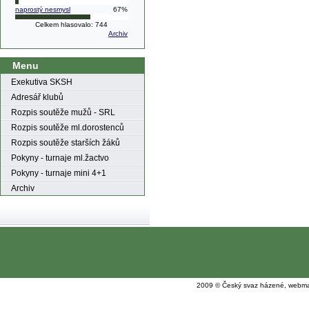
naprostý nesmysl
67%
Celkem hlasovalo: 744
Archiv
Menu
Exekutiva SKSH
Adresář klubů
Rozpis soutěže mužů - SRL
Rozpis soutěže ml.dorostenců
Rozpis soutěže starších žáků
Pokyny - turnaje ml.žactvo
Pokyny - turnaje mini 4+1
Archiv
2009 © Český svaz házené, webma