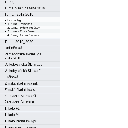
Turnaj
Turnaj v miniházené 2019
Turnaj- 2018/2019
Rozpis ligy
1. turnaj Třemošná
2. turnaj- Město Touškov
3. turnaj- Zruč- Senec
4. turnaj- Město touškov
Turnaj 2019_2020
Uhříněvská
Varnsdorfské školní liga
2017/2018
Velkobystřická ŠL mladší
Velkobystřická ŠL starší
Zličínská
Zlínská školní liga ml.
Zlínská školní liga st.
Žeravická ŠL mladší
Žeravická ŠL starší
1. kolo FL
1. kolo ML
1. kolo Premium ligy
1. turnaj miniházené