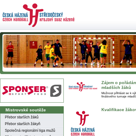
Zájem o pořádání
mladších žáků
Možnost přihlásit se k v
finálového turnaje mladš
Kvalifikace žáko
Mistrovské soutěže
Přebor starších žáků
Přebor starších žákyň
Společná regionální liga mužů