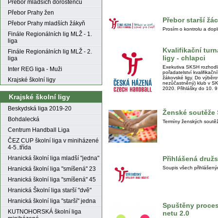
Přebor mladších dorostenců
Přebor Prahy žen
Přebor starší žác
Přebor Prahy mladších žákyň
Prosím o kontrolu a dopl
Finále Regionálních lig MLŽ - 1.
liga
Kvalifikační tur
Finále Regionálních lig MLŽ - 2.
ligy - chlapci
liga
Exekutiva SKSH rozhodl
Inter REG liga - Muži
pořadatelství kvalifikač
žákovské ligy. Do výběrov
Krajské školní ligy
nezůčastněný) klub v SK
2020. Přihlášky do 10. 9
Krajské školní ligy
Beskydská liga 2019-20
Ženské soutěže
Bohdalecká
Termíny ženských soutě
Centrum Handball Liga
ČEZ CUP školní liga v miniházené
4-5..třída
Přihlášená druž
Hranická školní liga mladší "jedna"
Soupis všech přihlášen
Hranická školní liga "smíšená" 23
Hranická školní liga "smíšená" 45
Hranická Školní liga starší "dvě"
Hranická školní liga "starší" jedna
Spuštěny procesy
KUTNOHORSKÁ školní liga
netu 2.0