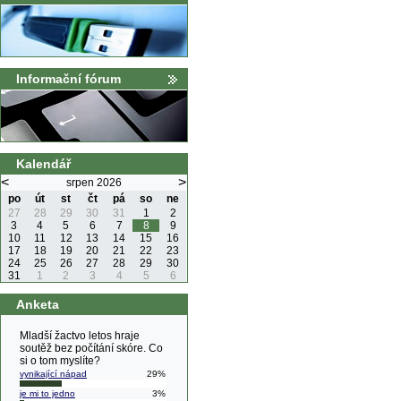
Informační fórum
Kalendář
<
>
srpen 2026
po
út
st
čt
pá
so
ne
27
28
29
30
31
1
2
3
4
5
6
7
8
9
10
11
12
13
14
15
16
17
18
19
20
21
22
23
24
25
26
27
28
29
30
31
1
2
3
4
5
6
Anketa
Mladší žactvo letos hraje
soutěž bez počítání skóre. Co
si o tom myslíte?
vynikající nápad
29%
je mi to jedno
3%