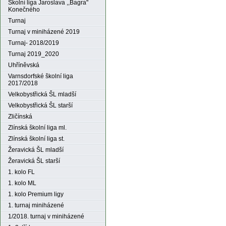
Školní liga Jaroslava ,,Bagra"
Konečného
Turnaj
Turnaj v miniházené 2019
Turnaj- 2018/2019
Turnaj 2019_2020
Uhříněvská
Varnsdorfské školní liga
2017/2018
Velkobystřická ŠL mladší
Velkobystřická ŠL starší
Zličínská
Zlínská školní liga ml.
Zlínská školní liga st.
Žeravická ŠL mladší
Žeravická ŠL starší
1. kolo FL
1. kolo ML
1. kolo Premium ligy
1. turnaj miniházené
1/2018. turnaj v miniházené