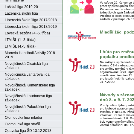
miniházené
Ve středu 22. července 
procesy přestupních říze
Lašská liga 2019-20
Přinášíme vám soubor ma
jednotlivých typů žádost
Lázeňská školní liga
Prosíme o jejich prostu
žádostí v přestupních ří
Liberecká školní liga 2017/2018
Liberecká školní liga 2018/2019
Mladší žáci pod
Lovecká sezóna (4.-5. třída)
LTM ŠL (1.-3. třída)
LTM ŠL (4.-5. třída)
Lhůta pro změnu
Moravia Handball Activity 2018 -
poplatku prodlou
2019
Na základě společného 
Novojičínská Císařská liga
komise ČSH a obsazovac
základek
pro změny termínů v rám
organizované ČSH. Opro
Novojičínská Jantarova liga
uváděnému termínu 15. 
základek
pro letošní ročník rozho
31.7.2020!
Novojičínská Komenského liga
základek
Návody a záznam 
Novojičínská Laudonova liga
dnů 8. a 9. 7. 2
základek
V uplynulém týdnu proběh
Novojičínská Palackého liga
pro klubové správce stra
základek
systému H-net 2.0. Přin
informací, záznam škole
Olomoucká liga mladší
oblastem H-netu 2.0. Ro
byly vygenerovány příst
Olomoucká liga starší
vlastní přihlášení do H-n
Opavská liga ŠD 13.12.2018