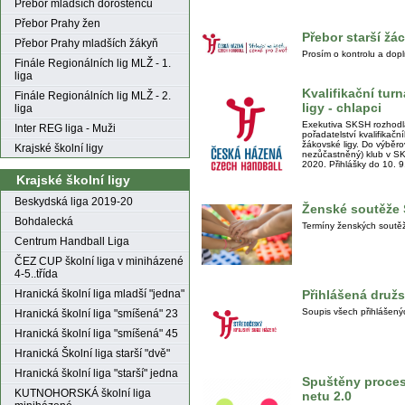
Přebor mladších dorostenců
Přebor Prahy žen
Přebor starší žác
Přebor Prahy mladších žákyň
Prosím o kontrolu a dopl
Finále Regionálních lig MLŽ - 1.
liga
Kvalifikační tur
Finále Regionálních lig MLŽ - 2.
ligy - chlapci
liga
Exekutiva SKSH rozhodl
Inter REG liga - Muži
pořadatelství kvalifikač
žákovské ligy. Do výběrov
Krajské školní ligy
nezůčastněný) klub v SK
2020. Přihlášky do 10. 9
Krajské školní ligy
Beskydská liga 2019-20
Ženské soutěže
Bohdalecká
Termíny ženských soutě
Centrum Handball Liga
ČEZ CUP školní liga v miniházené
4-5..třída
Přihlášená druž
Hranická školní liga mladší "jedna"
Soupis všech přihlášen
Hranická školní liga "smíšená" 23
Hranická školní liga "smíšená" 45
Hranická Školní liga starší "dvě"
Hranická školní liga "starší" jedna
Spuštěny procesy
KUTNOHORSKÁ školní liga
netu 2.0