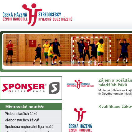
Zájem o pořádání
mladších žáků
Možnost přihlásit se k v
finálového turnaje mladš
Kvalifikace žáko
Mistrovské soutěže
Přebor starších žáků
Přebor starších žákyň
Společná regionální liga mužů