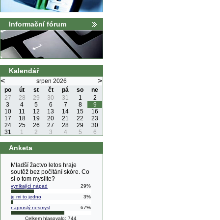
Informační fórum
Kalendář
<
>
srpen 2026
po
út
st
čt
pá
so
ne
27
28
29
30
31
1
2
3
4
5
6
7
8
9
10
11
12
13
14
15
16
17
18
19
20
21
22
23
24
25
26
27
28
29
30
31
1
2
3
4
5
6
Anketa
Mladší žactvo letos hraje
soutěž bez počítání skóre. Co
si o tom myslíte?
vynikající nápad
29%
je mi to jedno
3%
naprostý nesmysl
67%
Celkem hlasovalo: 744