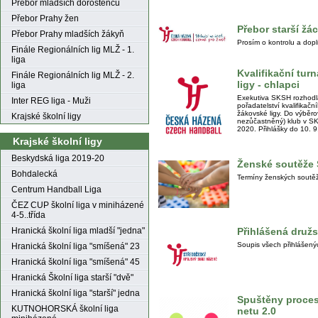
Přebor mladších dorostenců
Přebor Prahy žen
Přebor starší žác
Přebor Prahy mladších žákyň
Prosím o kontrolu a dopl
Finále Regionálních lig MLŽ - 1.
liga
Kvalifikační tur
Finále Regionálních lig MLŽ - 2.
ligy - chlapci
liga
Exekutiva SKSH rozhodl
Inter REG liga - Muži
pořadatelství kvalifikač
žákovské ligy. Do výběrov
Krajské školní ligy
nezůčastněný) klub v SK
2020. Přihlášky do 10. 9
Krajské školní ligy
Beskydská liga 2019-20
Ženské soutěže
Bohdalecká
Termíny ženských soutě
Centrum Handball Liga
ČEZ CUP školní liga v miniházené
4-5..třída
Přihlášená druž
Hranická školní liga mladší "jedna"
Soupis všech přihlášen
Hranická školní liga "smíšená" 23
Hranická školní liga "smíšená" 45
Hranická Školní liga starší "dvě"
Hranická školní liga "starší" jedna
Spuštěny procesy
KUTNOHORSKÁ školní liga
netu 2.0