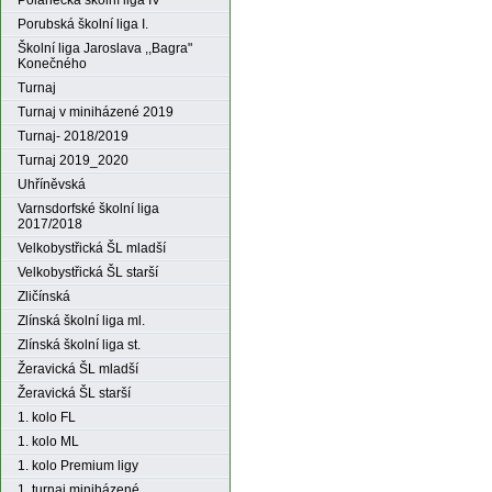
Polanecká školní liga IV
Porubská školní liga I.
Školní liga Jaroslava ,,Bagra"
Konečného
Turnaj
Turnaj v miniházené 2019
Turnaj- 2018/2019
Turnaj 2019_2020
Uhříněvská
Varnsdorfské školní liga
2017/2018
Velkobystřická ŠL mladší
Velkobystřická ŠL starší
Zličínská
Zlínská školní liga ml.
Zlínská školní liga st.
Žeravická ŠL mladší
Žeravická ŠL starší
1. kolo FL
1. kolo ML
1. kolo Premium ligy
1. turnaj miniházené