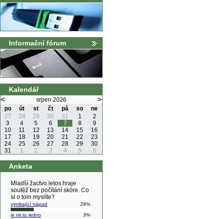
Informační fórum
Kalendář
<
>
srpen 2026
po
út
st
čt
pá
so
ne
27
28
29
30
31
1
2
3
4
5
6
7
8
9
10
11
12
13
14
15
16
17
18
19
20
21
22
23
24
25
26
27
28
29
30
31
1
2
3
4
5
6
Anketa
Mladší žactvo letos hraje
soutěž bez počítání skóre. Co
si o tom myslíte?
vynikající nápad
29%
je mi to jedno
3%