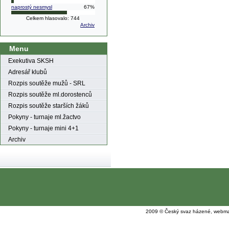
naprostý nesmysl
67%
Celkem hlasovalo: 744
Archiv
Menu
Exekutiva SKSH
Adresář klubů
Rozpis soutěže mužů - SRL
Rozpis soutěže ml.dorostenců
Rozpis soutěže starších žáků
Pokyny - turnaje ml.žactvo
Pokyny - turnaje mini 4+1
Archiv
2009 © Český svaz házené, webma