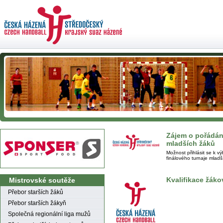
Zájem o pořádání
mladších žáků
Možnost přihlásit se k v
finálového turnaje mladš
Kvalifikace žáko
Mistrovské soutěže
Přebor starších žáků
Přebor starších žákyň
Společná regionální liga mužů