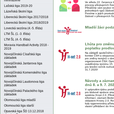
miniházené
Ve středu 22. července 
procesy přestupních říze
Lašská liga 2019-20
Přinášíme vám soubor ma
jednotlivých typů žádost
Lázeňská školní liga
Prosíme o jejich prostu
žádostí v přestupních ří
Liberecká školní liga 2017/2018
Liberecká školní liga 2018/2019
Mladší žáci pod
Lovecká sezóna (4.-5. třída)
LTM ŠL (1.-3. třída)
LTM ŠL (4.-5. třída)
Lhůta pro změnu
Moravia Handball Activity 2018 -
poplatku prodlou
2019
Na základě společného 
Novojičínská Císařská liga
komise ČSH a obsazovac
základek
pro změny termínů v rám
organizované ČSH. Opro
Novojičínská Jantarova liga
uváděnému termínu 15. 
základek
pro letošní ročník rozho
31.7.2020!
Novojičínská Komenského liga
základek
Návody a záznam 
Novojičínská Laudonova liga
dnů 8. a 9. 7. 2
základek
V uplynulém týdnu proběh
Novojičínská Palackého liga
pro klubové správce stra
základek
systému H-net 2.0. Přin
informací, záznam škole
Olomoucká liga mladší
oblastem H-netu 2.0. Ro
byly vygenerovány příst
Olomoucká liga starší
vlastní přihlášení do H-n
Opavská liga ŠD 13.12.2018