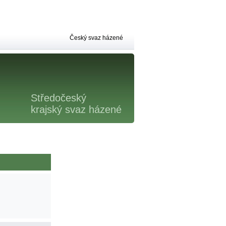
Český svaz házené
Středočeský
krajský svaz házené