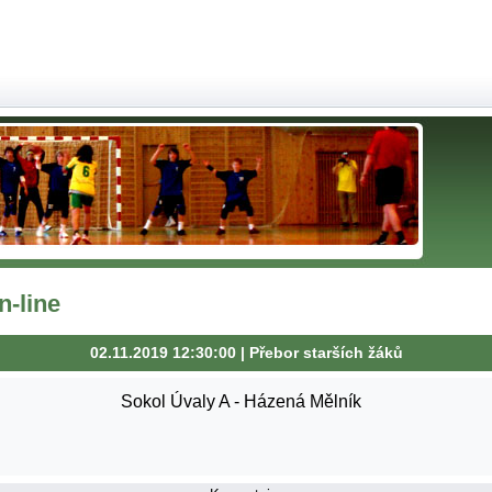
-line
02.11.2019 12:30:00 | Přebor starších žáků
Sokol Úvaly A - Házená Mělník