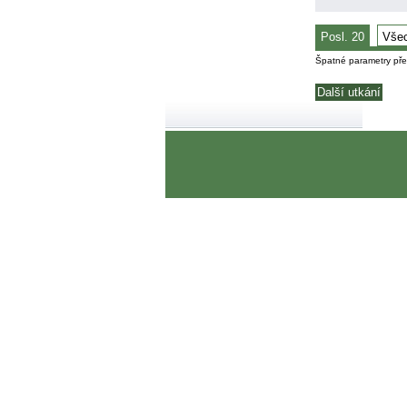
Posl. 20
Vše
Špatné parametry př
Další utkání