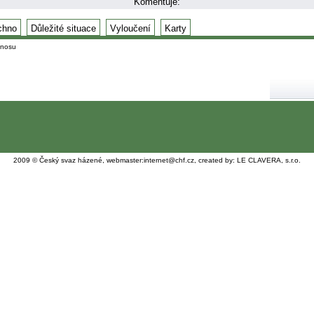
Komentuje:
chno
Důležité situace
Vyloučení
Karty
enosu
2009 © Český svaz házené, webmaster:
internet@chf.cz
, created by:
LE CLAVERA, s.r.o.