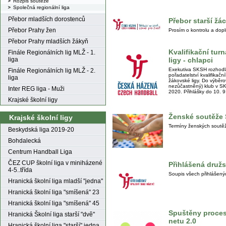
Rozpis soutěže
Společná regionální liga
Přebor mladších dorostenců
Přebor starší žác
Přebor Prahy žen
Prosím o kontrolu a dopl
Přebor Prahy mladších žákyň
Kvalifikační tur
Finále Regionálních lig MLŽ - 1.
liga
ligy - chlapci
Exekutiva SKSH rozhodl
Finále Regionálních lig MLŽ - 2.
pořadatelství kvalifikač
liga
žákovské ligy. Do výběrov
nezůčastněný) klub v SK
Inter REG liga - Muži
2020. Přihlášky do 10. 9
Krajské školní ligy
Ženské soutěže
Krajské školní ligy
Termíny ženských soutě
Beskydská liga 2019-20
Bohdalecká
Centrum Handball Liga
ČEZ CUP školní liga v miniházené
Přihlášená druž
4-5..třída
Soupis všech přihlášen
Hranická školní liga mladší "jedna"
Hranická školní liga "smíšená" 23
Hranická školní liga "smíšená" 45
Spuštěny procesy
Hranická Školní liga starší "dvě"
netu 2.0
Hranická školní liga "starší" jedna