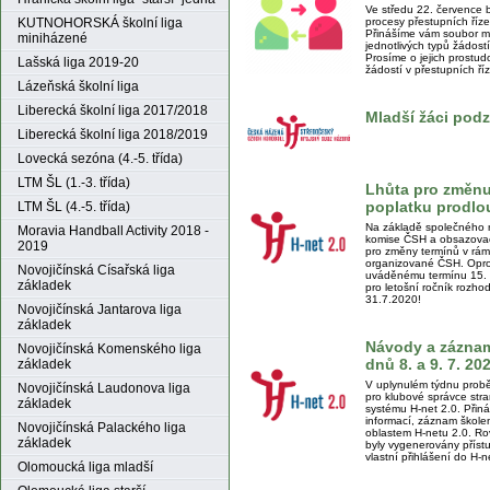
Ve středu 22. července 
KUTNOHORSKÁ školní liga
procesy přestupních říze
Přinášíme vám soubor ma
miniházené
jednotlivých typů žádost
Prosíme o jejich prostu
Lašská liga 2019-20
žádostí v přestupních ří
Lázeňská školní liga
Liberecká školní liga 2017/2018
Mladší žáci pod
Liberecká školní liga 2018/2019
Lovecká sezóna (4.-5. třída)
LTM ŠL (1.-3. třída)
Lhůta pro změnu
poplatku prodlou
LTM ŠL (4.-5. třída)
Na základě společného 
Moravia Handball Activity 2018 -
komise ČSH a obsazovac
2019
pro změny termínů v rám
organizované ČSH. Opro
Novojičínská Císařská liga
uváděnému termínu 15. 
základek
pro letošní ročník rozho
31.7.2020!
Novojičínská Jantarova liga
základek
Návody a záznam 
Novojičínská Komenského liga
dnů 8. a 9. 7. 2
základek
V uplynulém týdnu proběh
Novojičínská Laudonova liga
pro klubové správce stra
základek
systému H-net 2.0. Přin
informací, záznam škole
Novojičínská Palackého liga
oblastem H-netu 2.0. Ro
základek
byly vygenerovány příst
vlastní přihlášení do H-n
Olomoucká liga mladší