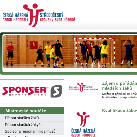
Zájem o pořádání
mladších žáků
Možnost přihlásit se k v
finálového turnaje mladš
Kvalifikace žáko
Mistrovské soutěže
Přebor starších žáků
Přebor starších žákyň
Společná regionální liga mužů