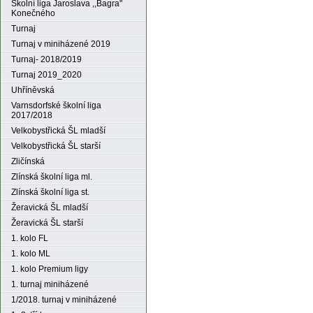
Školní liga Jaroslava ,,Bagra"
Konečného
Turnaj
Turnaj v miniházené 2019
Turnaj- 2018/2019
Turnaj 2019_2020
Uhříněvská
Varnsdorfské školní liga
2017/2018
Velkobystřická ŠL mladší
Velkobystřická ŠL starší
Zličínská
Zlínská školní liga ml.
Zlínská školní liga st.
Žeravická ŠL mladší
Žeravická ŠL starší
1. kolo FL
1. kolo ML
1. kolo Premium ligy
1. turnaj miniházené
1/2018. turnaj v miniházené