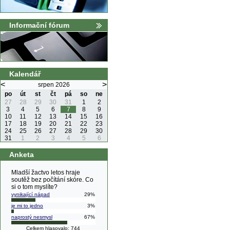
Informační fórum
Kalendář
<
>
srpen 2026
po
út
st
čt
pá
so
ne
27
28
29
30
31
1
2
3
4
5
6
7
8
9
10
11
12
13
14
15
16
17
18
19
20
21
22
23
24
25
26
27
28
29
30
31
1
2
3
4
5
6
Anketa
Mladší žactvo letos hraje
soutěž bez počítání skóre. Co
si o tom myslíte?
vynikající nápad
29%
je mi to jedno
3%
naprostý nesmysl
67%
Celkem hlasovalo: 744