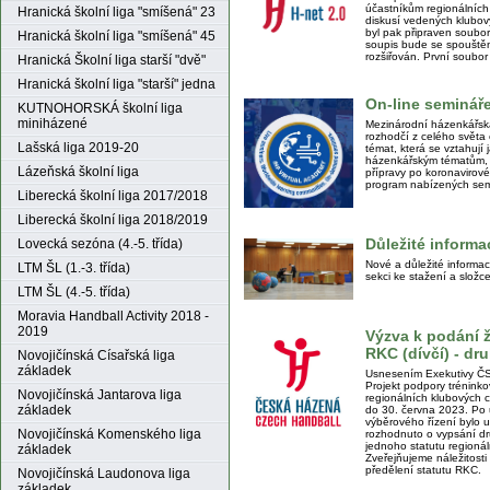
účastníkům regionálních
Hranická školní liga "smíšená" 23
diskusí vedených klubový
byl pak připraven soubor
Hranická školní liga "smíšená" 45
soupis bude se spouštěn
rozšiřován. První soubo
Hranická Školní liga starší "dvě"
Hranická školní liga "starší" jedna
On-line semináře
KUTNOHORSKÁ školní liga
miniházené
Mezinárodní házenkářská 
rozhodčí z celého světa 
Lašská liga 2019-20
témat, která se vztahuj
házenkářským tématům, t
Lázeňská školní liga
přípravy po koronavirov
program nabízených sem
Liberecká školní liga 2017/2018
Liberecká školní liga 2018/2019
Důležité informa
Lovecká sezóna (4.-5. třída)
Nové a důležité informa
LTM ŠL (1.-3. třída)
sekci ke stažení a slož
LTM ŠL (4.-5. třída)
Moravia Handball Activity 2018 -
2019
Výzva k podání ž
RKC (dívčí) - dr
Novojičínská Císařská liga
základek
Usnesením Exekutivy ČS
Projekt podpory trénink
Novojičínská Jantarova liga
regionálních klubových 
základek
do 30. června 2023. Po 
výběrového řízení bylo 
Novojičínská Komenského liga
rozhodnuto o vypsání dr
jednoho statutu regioná
základek
Zveřejňujeme náležitosti
předělení statutu RKC.
Novojičínská Laudonova liga
základek