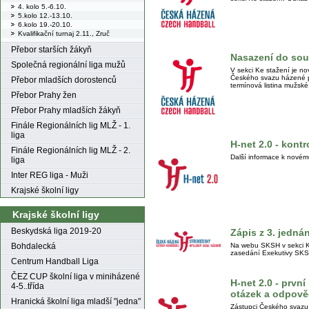
4. kolo 5.-6.10.
5.kolo 12.-13.10.
6.kolo 19.-20.10.
Kvalifikační turnaj 2.11., Zruč
Přebor starších žákyň
Nasazení do sout
Společná regionální liga mužů
V sekci Ke stažení je n
Českého svazu házené 
Přebor mladších dorostenců
termínová listina mužské
Přebor Prahy žen
Přebor Prahy mladších žákyň
Finále Regionálních lig MLŽ - 1.
liga
H-net 2.0 - kontr
Finále Regionálních lig MLŽ - 2.
Další informace k novém
liga
Inter REG liga - Muži
Krajské školní ligy
Krajské školní ligy
Beskydská liga 2019-20
Zápis z 3. jedná
Na webu SKSH v sekci Ke
Bohdalecká
zasedání Exekutivy SKSH
Centrum Handball Liga
ČEZ CUP školní liga v miniházené
H-net 2.0 - první
4-5..třída
otázek a odpově
Hranická školní liga mladší "jedna"
Zástupci Českého svazu