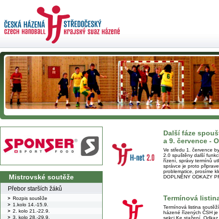
Další fáze spouš
a 9. července 
Ve středu 1. července b
2.0 spuštěny další funkc
řízení, správy termínů ut
správce je proto připra
problematice, prosíme k
Mistrovské soutěže
DOPLNĚNY ODKAZY PR
Přebor starších žáků
Termínová listin
Rozpis soutěže
1.kolo 14.-15.9.
Termínová listina soutěž
2. kolo 21.-22.9.
házené řízených ČSH je
3. kolo 28.-29.9.
sekci Ke stažení. Odkaz