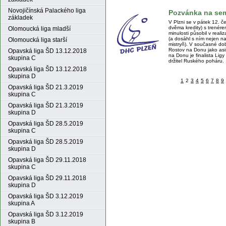
Novojičínská Palackého liga
Pozvánka na se
základek
V Plzni se v pátek 12. 
dvěma kredity) s trenér
Olomoucká liga mladší
minulosti působil v rea
(a dosáhl s ním nejen na 
Olomoucká liga starší
mistryň). V současné do
Rostov na Donu jako asi
Opavská liga ŠD 13.12.2018
na Donu je finalista Ligy
skupina C
držitel Ruského poháru.
Opavská liga ŠD 13.12.2018
skupina D
1
2
3
4
5
6
7
8
9
Opavská liga ŠD 21.3.2019
skupina C
Opavská liga ŠD 21.3.2019
skupina D
Opavská liga ŠD 28.5.2019
skupina C
Opavská liga ŠD 28.5.2019
skupina D
Opavská liga ŠD 29.11.2018
skupina C
Opavská liga ŠD 29.11.2018
skupina D
Opavská liga ŠD 3.12.2019
skupina A
Opavská liga ŠD 3.12.2019
skupina B