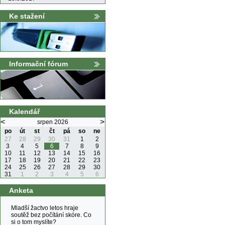
Ke stažení
Informační fórum
Kalendář
<
>
srpen 2026
po
út
st
čt
pá
so
ne
27
28
29
30
31
1
2
3
4
5
6
7
8
9
10
11
12
13
14
15
16
17
18
19
20
21
22
23
24
25
26
27
28
29
30
31
1
2
3
4
5
6
Anketa
Mladší žactvo letos hraje
soutěž bez počítání skóre. Co
si o tom myslíte?