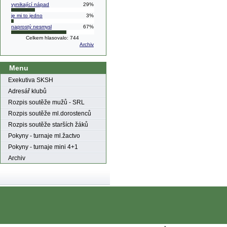
vynikající nápad
29%
je mi to jedno
3%
naprostý nesmysl
67%
Celkem hlasovalo: 744
Archiv
Menu
Exekutiva SKSH
Adresář klubů
Rozpis soutěže mužů - SRL
Rozpis soutěže ml.dorostenců
Rozpis soutěže starších žáků
Pokyny - turnaje ml.žactvo
Pokyny - turnaje mini 4+1
Archiv