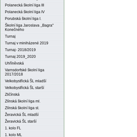
Polanecká školní liga III
Polanecká školní liga IV
Porubská školní liga I.
Školní liga Jaroslava ,,Bagra"
Konečného
Turnaj
Turnaj v miniházené 2019
Turnaj- 2018/2019
Turnaj 2019_2020
Uhříněvská
Varnsdorfské školní liga
2017/2018
Velkobystřická ŠL mladší
Velkobystřická ŠL starší
Zličínská
Zlínská školní liga ml.
Zlínská školní liga st.
Žeravická ŠL mladší
Žeravická ŠL starší
1. kolo FL
1. kolo ML